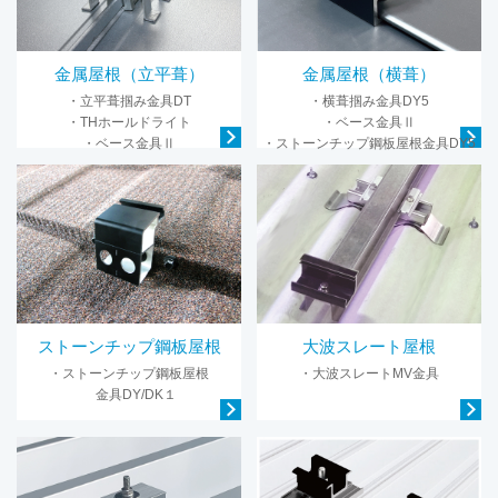
金属屋根（立平葺）
金属屋根（横葺）
・立平葺掴み金具DT
・横葺掴み金具DY5
・THホールドライト
・ベース金具Ⅱ
・ベース金具Ⅱ
・ストーンチップ鋼板屋根金具DY5
ストーンチップ鋼板屋根
大波スレート屋根
・ストーンチップ鋼板屋根
・大波スレートMV金具
金具DY/DK１