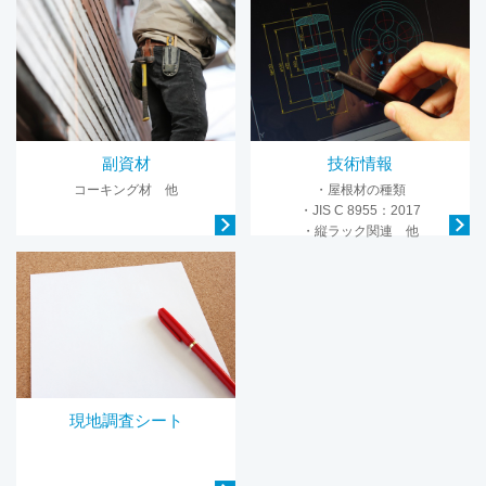
副資材
技術情報
コーキング材 他
・屋根材の種類
・JIS C 8955：2017
・縦ラック関連 他
現地調査シート