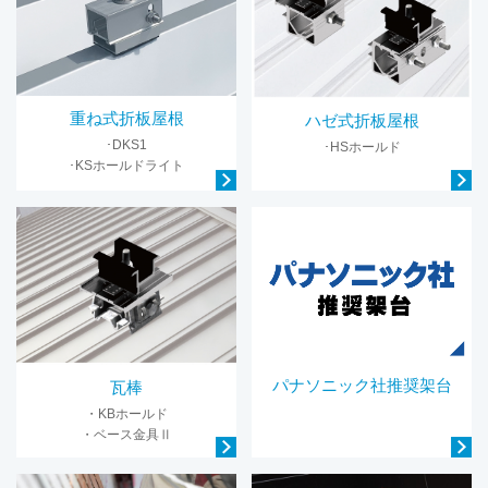
重ね式折板屋根
ハゼ式折板屋根
･DKS1
･HSホールド
･KSホールドライト
パナソニック社推奨架台
瓦棒
・KBホールド
・ベース金具Ⅱ