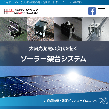
ダイドーハントが太陽光発電の普及をサポート【ソーラー・エコ事業部】
ME
株式会社ダイドーハン
公式
NU
ト
Fac
ebo
okペ
ージ
商品情報・図面ダウンロードはこちら