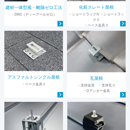
化粧スレート屋根
建材一体型風・離隔ゼロ工法
・ショートラックⅣ・ショートラッ
・DR0（ディーアールゼロ）
クⅡ
・ベース金具Ⅱ
アスファルトシングル屋根
瓦屋根
・ベース金具Ⅱ
・支持金具 ・支持瓦Ⅱ
・Dアンカー金具